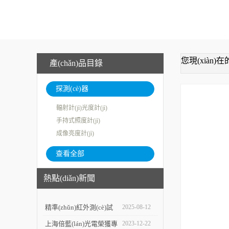
您現(xiàn)
產(chǎn)品目錄
探測(cè)器
輻射計(jì)光度計(jì)
手持式照度計(jì)
成像亮度計(jì)
查看全部
熱點(diǎn)新聞
精準(zhǔn)紅外測(cè)試
2025-08-12
的利器：SBIR Infinity系
上海倍藍(lán)光電榮獲專
2023-12-22