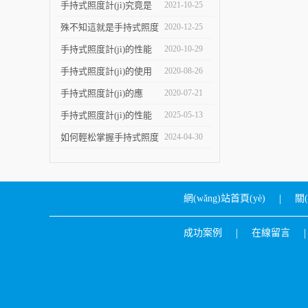
(jì)的測(cè)量可有什么要
手持式照度計(jì)究竟是
2021-10-25
領(lǐng)呢？
如何使用的呢？請
殊不知這就是手持式照度
2020-12-25
(qǐng)看下文
計(jì)的測(cè)量原
手持式照度計(jì)的性能
2020-10-29
理！
不清楚的看這里！
手持式照度計(jì)的使用
2020-08-26
步驟，你有認(rèn)真
手持式照度計(jì)的應
2020-07-21
看過(guò)嗎？
(yīng)用范圍你卻不知
手持式照度計(jì)的性能
2025-05-13
道？這怎么能行！
與參數(shù)參考
如何輕松掌握手持式照度
2024-04-30
計(jì)的操作技巧
|
網(wǎng)站首頁(yè)
關(
|
|
成功案例
在線留言