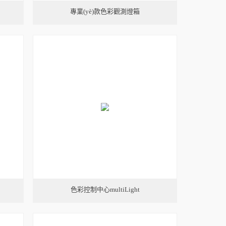
專業(yè)款色彩觀測燈箱
色彩控制中心multiLight