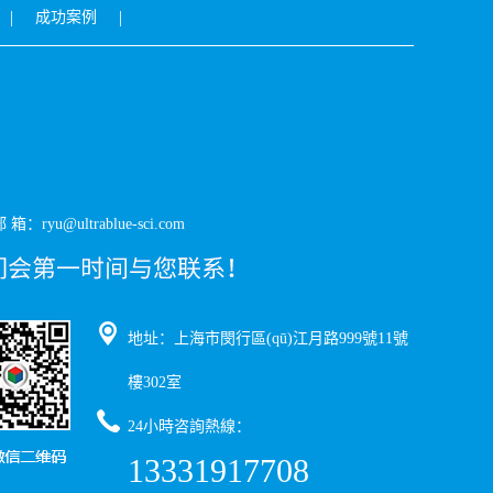
|
|
成功案例
ryu@ultrablue-sci.com
地址：上海市閔行區(qū)江月路999號11號
樓302室
24小時咨詢熱線：
13331917708