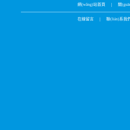
|
網(wǎng)站首頁
關(gu
|
在線留言
聯(lián)系我