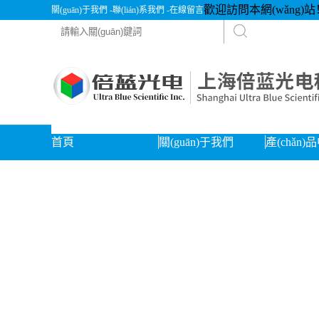
歡迎訪問本網(wǎng)站
關(guān)于我們 -
聯(lián)系我們 -
在線留言
首頁
關(guān)于我們
產(chǎn)