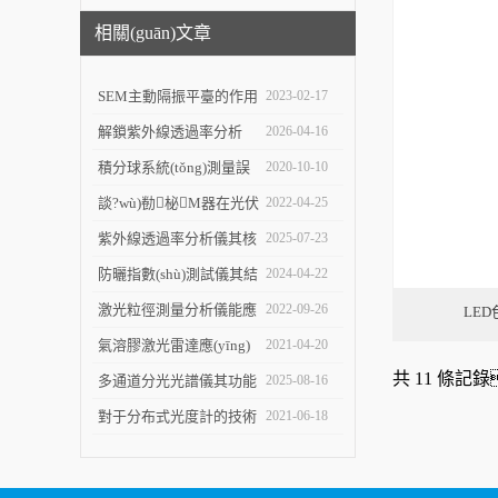
小知識
相關(guān)文章
SEM主動隔振平臺的作用
2023-02-17
與使用要求
解鎖紫外線透過率分析
2026-04-16
儀：這些特點，為
積分球系統(tǒng)測量誤
2020-10-10
何讓它脫穎而
差因素之遮擋屏
談?wù)勌柲M器在光伏
2022-04-25
出？
行業(yè)中的應(yīng)用
紫外線透過率分析儀其核
2025-07-23
心的測量功能如下
防曬指數(shù)測試儀其結
2024-04-22
(jié)構(gòu)通常包括以下
激光粒徑測量分析儀能應
2022-09-26
LED
幾個關(guān)鍵部分
(yīng)用于怎樣的領(lǐng)
氣溶膠激光雷達應(yīng)
2021-04-20
共 11 條記錄
域呢？
用于哪些領(lǐng)域
多通道分光光譜儀其功能
2025-08-16
呢？你可知
具體分為以下幾個方面
對于分布式光度計的技術
2021-06-18
曉？
(shù)特性你了解多
少？