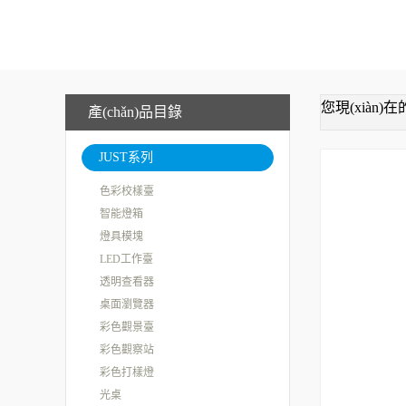
您現(xiàn)
產(chǎn)品目錄
JUST系列
色彩校樣臺
智能燈箱
燈具模塊
LED工作臺
透明查看器
桌面瀏覽器
彩色觀景臺
彩色觀察站
彩色打樣燈
光桌