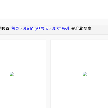
在的位置:
首頁
>
產(chǎn)品展示
>
JUST系列
>彩色觀景臺