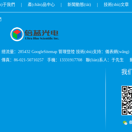
|
|
|
ān)于我們
產(chǎn)品中心
新聞動態(tài)
技術(shù)文章
們
總流量：285432
GoogleSitemap
管理登陸
技術(shù)支持：
儀表網(wǎng)
傳真：86-021-50710257 手機：13331917708 聯(lián)系人：于先生 郵 箱：