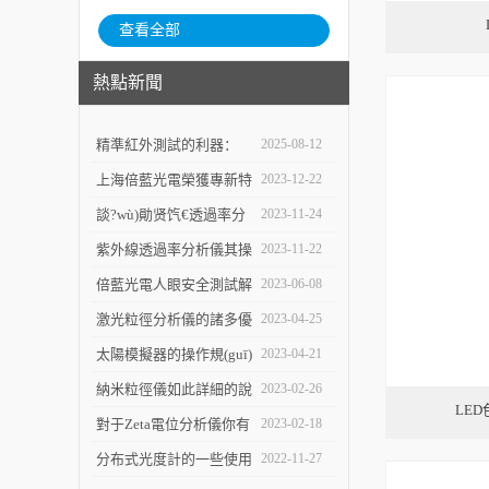
查看全部
熱點新聞
精準紅外測試的利器：
2025-08-12
SBIR Infinity系列差分黑
上海倍藍光電榮獲專新特
2023-12-22
體系統(tǒng)
精中小企業(yè)稱號
談?wù)勛贤饩€透過率分
2023-11-24
析儀常見的應(yīng)用領
紫外線透過率分析儀其操
2023-11-22
(lǐng)域
作步驟是怎樣的呢？
倍藍光電人眼安全測試解
2023-06-08
決方案
激光粒徑分析儀的諸多優
2023-04-25
(yōu)點中你都知道了
太陽模擬器的操作規(guī)
2023-04-21
嗎？
則是怎樣的？
納米粒徑儀如此詳細的說
2023-02-26
LE
明，你真的了解了
對于Zeta電位分析儀你有
2023-02-18
嗎？
什么具體的看法呢？
分布式光度計的一些使用
2022-11-27